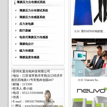
薄膜压力分布测试系统
薄膜压力分布测试系统
薄膜压力传感器系统
压力发电膜
医疗器械
名称:
用XSENSOR的智...
电容式薄膜压力传感器
薄膜电位计
磁力传感器
薄膜温度传感器
>苏州长显光电科技有限公司
>地址：江苏省常熟市常熟沿江经济开
发区四海路11号常熟科创园407
名称:
Unicorn Su...
>邮编：215500
>联系人:蔡小姐
>电话：0512-51910068
>传真：
>E-mail：18018176686@189.cn
>> 网址：
www.beijingjingxian.com