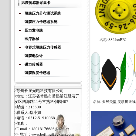
温度传感器采集卡
薄膜压力分布测试系统
薄膜压力传感器系统
压力发电膜
医疗器械
名称:
SS24xxBB2
电容式薄膜压力传感器
薄膜电位计
磁力传感器
薄膜温度传感器
>苏州长显光电科技有限公司
>地址：江苏省常熟市常熟沿江经济开
发区四海路11号常熟科创园407
名称:
天线类型:灵敏度天线
>邮编：215500
>联系人:蔡小姐
>电话：0512-51910068
>传真：
>E-mail：18018176686@189.cn
>> 网址：
www.beijingjingxian.com