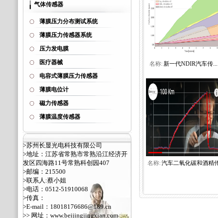
气体传感器
薄膜压力分布测试系统
薄膜压力传感器系统
压力发电膜
医疗器械
名称:
新一代NDIR汽车传...
电容式薄膜压力传感器
薄膜电位计
磁力传感器
薄膜温度传感器
>苏州长显光电科技有限公司
>地址：江苏省常熟市常熟沿江经济开
发区四海路11号常熟科创园407
名称:
汽车二氧化碳和酒精传.
>邮编：215500
>联系人:蔡小姐
>电话：0512-51910068
>传真：
>E-mail：18018176686@189.cn
>> 网址：
www.beijingjingxian.com