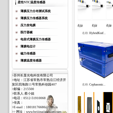
柔性NTC温度传感器
薄膜压力分布测试系统
薄膜压力传感器系统
压力发电膜
医疗器械
名称:
HybridKnif...
电容式薄膜压力传感器
薄膜电位计
磁力传感器
薄膜温度传感器
>苏州长显光电科技有限公司
>地址：江苏省常熟市常熟沿江经济开
发区四海路11号常熟科创园407
名称:
Cephasonic...
>邮编：215500
>联系人:蔡小姐
>电话：0512-51910068
>传真：
>E-mail：18018176686@189.cn
>> 网址：
www.beijingjingxian.com